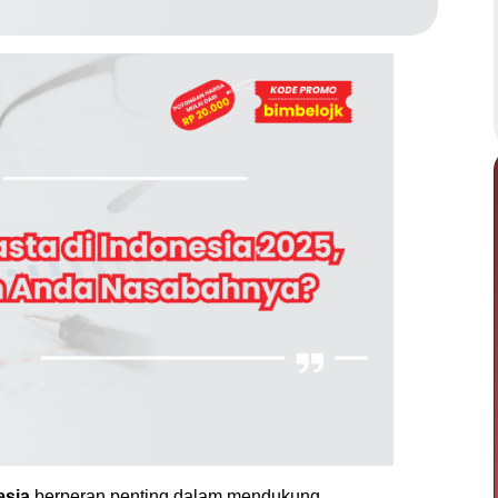
esia
berperan penting dalam mendukung