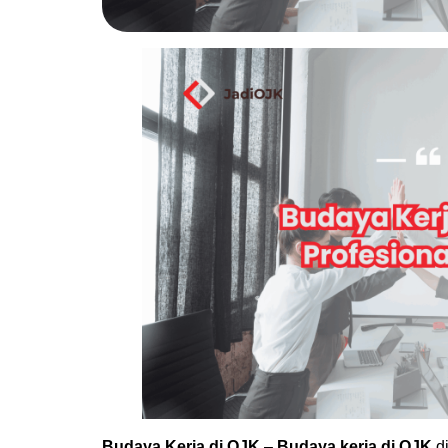
Budaya Kerja di OJK
–
Budaya kerja di OJK
di