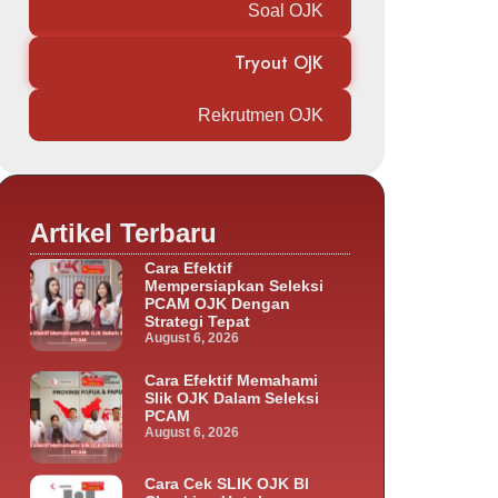
Soal OJK
Tryout OJK
Rekrutmen OJK
Artikel Terbaru
Cara Efektif
Mempersiapkan Seleksi
PCAM OJK Dengan
Strategi Tepat
August 6, 2026
Cara Efektif Memahami
Slik OJK Dalam Seleksi
PCAM
August 6, 2026
Cara Cek SLIK OJK BI