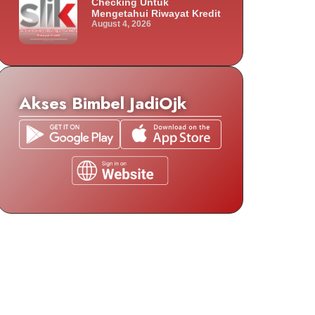
Checking Untuk
Mengetahui Riwayat Kredit
August 4, 2026
Akses Bimbel JadiOjk