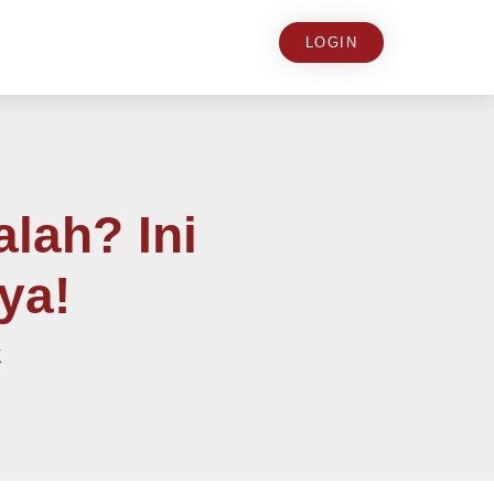
LOGIN
lah? Ini
ya!
K