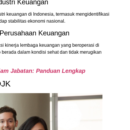
ustri Keuangan
ri keuangan di Indonesia, termasuk mengidentifikasi
dap stabilitas ekonomi nasional.
p Perusahaan Keuangan
i kinerja lembaga keuangan yang beroperasi di
berada dalam kondisi sehat dan tidak merugikan
lam Jabatan: Panduan Lengkap
OJK