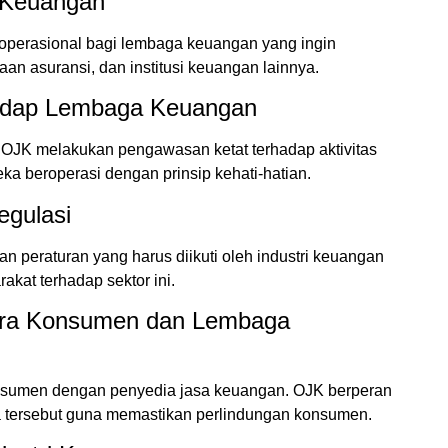
 Keuangan
operasional bagi lembaga keuangan yang ingin
aan asuransi, dan institusi keuangan lainnya.
adap Lembaga Keuangan
 OJK melakukan pengawasan ketat terhadap aktivitas
 beroperasi dengan prinsip kehati-hatian.
egulasi
 peraturan yang harus diikuti oleh industri keuangan
kat terhadap sektor ini.
tara Konsumen dan Lembaga
konsumen dengan penyedia jasa keuangan. OJK berperan
a tersebut guna memastikan perlindungan konsumen.