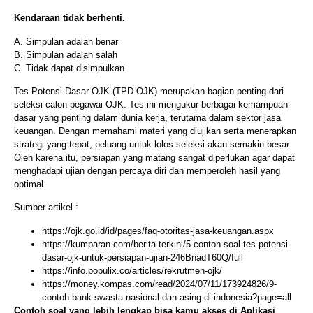
Kendaraan tidak berhenti.
A. Simpulan adalah benar
B. Simpulan adalah salah
C. Tidak dapat disimpulkan
Tes Potensi Dasar OJK (TPD OJK) merupakan bagian penting dari
seleksi calon pegawai OJK. Tes ini mengukur berbagai kemampuan
dasar yang penting dalam dunia kerja, terutama dalam sektor jasa
keuangan. Dengan memahami materi yang diujikan serta menerapkan
strategi yang tepat, peluang untuk lolos seleksi akan semakin besar.
Oleh karena itu, persiapan yang matang sangat diperlukan agar dapat
menghadapi ujian dengan percaya diri dan memperoleh hasil yang
optimal.
Sumber artikel :
https://ojk.go.id/id/pages/faq-otoritas-jasa-keuangan.aspx
https://kumparan.com/berita-terkini/5-contoh-soal-tes-potensi-
dasar-ojk-untuk-persiapan-ujian-246BnadT60Q/full
https://info.populix.co/articles/rekrutmen-ojk/
https://money.kompas.com/read/2024/07/11/173924826/9-
contoh-bank-swasta-nasional-dan-asing-di-indonesia?page=all
Contoh soal yang lebih lengkap bisa kamu akses di Aplikasi