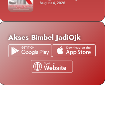
August 4, 2026
Akses Bimbel JadiOjk