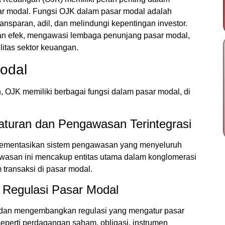
ar modal. Fungsi OJK dalam pasar modal adalah
ansparan, adil, dan melindungi kepentingan investor.
itan efek, mengawasi lembaga penunjang pasar modal,
itas sektor keuangan.
odal
, OJK memiliki berbagai fungsi dalam pasar modal, di
turan dan Pengawasan Terintegrasi
ementasikan sistem pengawasan yang menyeluruh
wasan ini mencakup entitas utama dalam konglomerasi
 transaksi di pasar modal.
Regulasi Pasar Modal
 dan mengembangkan regulasi yang mengatur pasar
eperti perdagangan saham, obligasi, instrumen