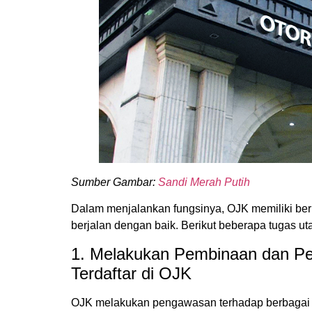
Sumber Gambar:
Sandi Merah Putih
Dalam menjalankan fungsinya, OJK memiliki be
berjalan dengan baik. Berikut beberapa tugas 
1. Melakukan Pembinaan dan Pe
Terdaftar di OJK
OJK melakukan pengawasan terhadap berbagai pi