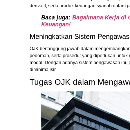
derivatif, serta produk keuangan syariah dalam 
Baca juga:
Bagaimana Kerja di 
Keuangan!
Meningkatkan Sistem Pengawas
OJK bertanggung jawab dalam mengembangkan 
pedoman, serta prosedur yang diperlukan untuk
modal. Dengan adanya sistem pengawasan ini, 
diminimalisir.
Tugas OJK dalam Mengawa