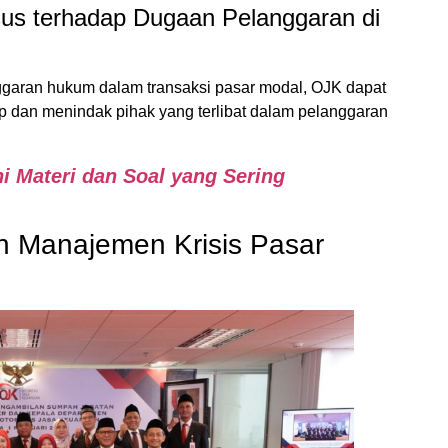
us terhadap Dugaan Pelanggaran di
nggaran hukum dalam transaksi pasar modal, OJK dapat
 dan menindak pihak yang terlibat dalam pelanggaran
ni Materi dan Soal yang Sering
n Manajemen Krisis Pasar