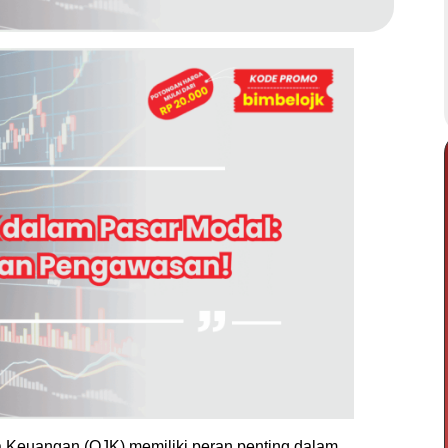
a Keuangan (OJK) memiliki peran penting dalam