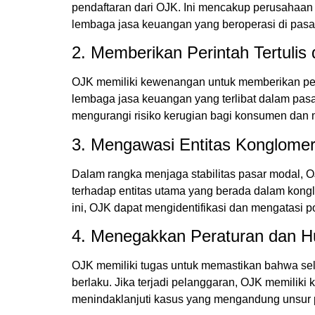
pendaftaran dari OJK. Ini mencakup perusahaan s
lembaga jasa keuangan yang beroperasi di pasa
2. Memberikan Perintah Tertulis
OJK memiliki kewenangan untuk memberikan perin
lembaga jasa keuangan yang terlibat dalam pasa
mengurangi risiko kerugian bagi konsumen dan
3. Mengawasi Entitas Konglomer
Dalam rangka menjaga stabilitas pasar modal, 
terhadap entitas utama yang berada dalam kon
ini, OJK dapat mengidentifikasi dan mengatasi pot
4. Menegakkan Peraturan dan H
OJK memiliki tugas untuk memastikan bahwa sel
berlaku. Jika terjadi pelanggaran, OJK memilik
menindaklanjuti kasus yang mengandung unsur