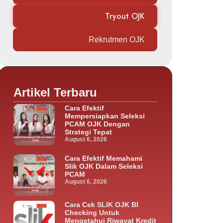
Tryout OJK
Rekrutmen OJK
Artikel Terbaru
Cara Efektif
Mempersiapkan Seleksi
PCAM OJK Dengan
Strategi Tepat
August 6, 2026
Cara Efektif Memahami
Slik OJK Dalam Seleksi
PCAM
August 6, 2026
Cara Cek SLIK OJK BI
Checking Untuk
Mengetahui Riwayat Kredit