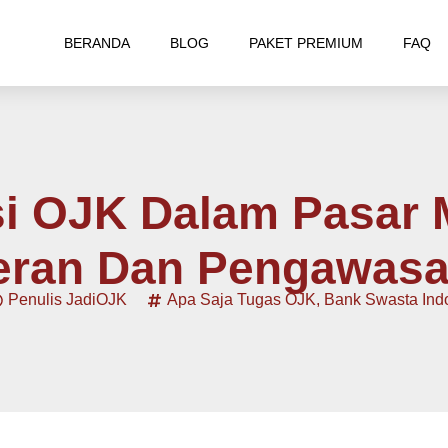
BERANDA
BLOG
PAKET PREMIUM
FAQ
i OJK Dalam Pasar 
eran Dan Pengawasa
Penulis JadiOJK
Apa Saja Tugas OJK
,
Bank Swasta Ind