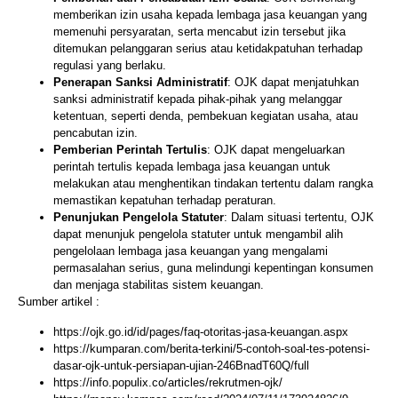
memberikan izin usaha kepada lembaga jasa keuangan yang
memenuhi persyaratan, serta mencabut izin tersebut jika
ditemukan pelanggaran serius atau ketidakpatuhan terhadap
regulasi yang berlaku.
Penerapan Sanksi Administratif
: OJK dapat menjatuhkan
sanksi administratif kepada pihak-pihak yang melanggar
ketentuan, seperti denda, pembekuan kegiatan usaha, atau
pencabutan izin.
Pemberian Perintah Tertulis
: OJK dapat mengeluarkan
perintah tertulis kepada lembaga jasa keuangan untuk
melakukan atau menghentikan tindakan tertentu dalam rangka
memastikan kepatuhan terhadap peraturan.
Penunjukan Pengelola Statuter
: Dalam situasi tertentu, OJK
dapat menunjuk pengelola statuter untuk mengambil alih
pengelolaan lembaga jasa keuangan yang mengalami
permasalahan serius, guna melindungi kepentingan konsumen
dan menjaga stabilitas sistem keuangan.
Sumber artikel :
https://ojk.go.id/id/pages/faq-otoritas-jasa-keuangan.aspx
https://kumparan.com/berita-terkini/5-contoh-soal-tes-potensi-
dasar-ojk-untuk-persiapan-ujian-246BnadT60Q/full
https://info.populix.co/articles/rekrutmen-ojk/