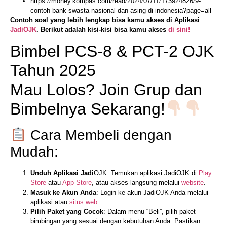
https://money.kompas.com/read/2024/07/11/173924826/9-
contoh-bank-swasta-nasional-dan-asing-di-indonesia?page=all
Contoh soal yang lebih lengkap bisa kamu akses di Aplikasi
JadiOJK
. Berikut adalah kisi-kisi bisa kamu akses
di sini!
Bimbel PCS-8 & PCT-2 OJK
Tahun 2025
Mau Lolos? Join Grup dan
Bimbelnya Sekarang!
Cara Membeli dengan
Mudah:
Unduh Aplikasi Jadi
OJK: Temukan aplikasi JadiOJK di
Play
Store
atau
App Store
, atau akses langsung melalui
website
.
Masuk ke Akun Anda
: Login ke akun JadiOJK Anda melalui
aplikasi atau
situs web.
Pilih Paket yang Cocok
: Dalam menu “Beli”, pilih paket
bimbingan yang sesuai dengan kebutuhan Anda. Pastikan