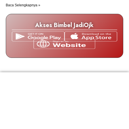
Baca Selengkapnya »
Akses Bimbel JadiOjk