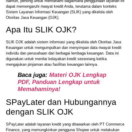
Namun, penting untuk memahami bagaimana penggunaan layanan ini
dapat memengaruhi riwayat kredit Anda, terutama dalam konteks
Sistem Layanan Informasi Keuangan (SLIK) yang dikelola oleh
Otoritas Jasa Keuangan (OJK).
Apa Itu SLIK OJK?
SLIK OJK adalah sistem informasi yang dikelola oleh Otoritas Jasa
Keuangan untuk mengumpulkan dan menyimpan data riwayat kredit
individu dan perusahaan dari berbagai lembaga keuangan. Data ini
digunakan untuk menilai kelayakan kredit seseorang ketika
mengajukan pinjaman atau fasilitas keuangan lainnya.
Baca juga:
Materi OJK Lengkap
PDF, Panduan Lengkap untuk
Memahaminya!
SPayLater dan Hubungannya
dengan SLIK OJK
SPayLater adalah layanan kredit yang ditawarkan oleh PT Commerce
Finance, yang memungkinkan pengguna Shopee untuk melakukan