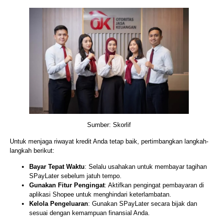
Sumber: Skorlif
Untuk menjaga riwayat kredit Anda tetap baik, pertimbangkan langkah-
langkah berikut:
Bayar Tepat Waktu
: Selalu usahakan untuk membayar tagihan
SPayLater sebelum jatuh tempo.
Gunakan Fitur Pengingat
: Aktifkan pengingat pembayaran di
aplikasi Shopee untuk menghindari keterlambatan.
Kelola Pengeluaran
: Gunakan SPayLater secara bijak dan
sesuai dengan kemampuan finansial Anda.