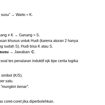
 susu” → Warto = K.
anang ≠ K → Ganang = S.
tasan khusus untuk Hudi (karena aturan 2 hanya
 sudah S). Hudi bisa K atau S.
 susu
→ Jawaban:
C
.
oal tes penalaran induktif ojk tipe cerita logika
simbol (K/S).
er satu.
s
“mungkin benar”
.
as coret-coret jika diperbolehkan.