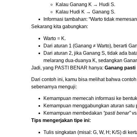
Kalau Ganang K → Hudi S.
Kalau Hudi K → Ganang S.
Informasi tambahan: “Warto tidak memesan
Sekarang kita gabungkan:
Warto = K.
Dari aturan 1 (Ganang ≠ Warto), berarti G
Dari aturan 2, jika Ganang S, tidak ada ba
melarang dua-duanya K, sedangkan Ganang
Jadi, yang PASTI BENAR hanya:
Ganang pasti
Dari contoh ini, kamu bisa melihat bahwa contoh s
sebenarnya menguji:
Kemampuan memecah informasi ke bentuk 
Kemampuan menggabungkan aturan satu p
Kemampuan membedakan
“pasti benar”
v
Tips mengerjakan tipe ini:
Tulis singkatan (misal: G, W, H; K/S) di kert