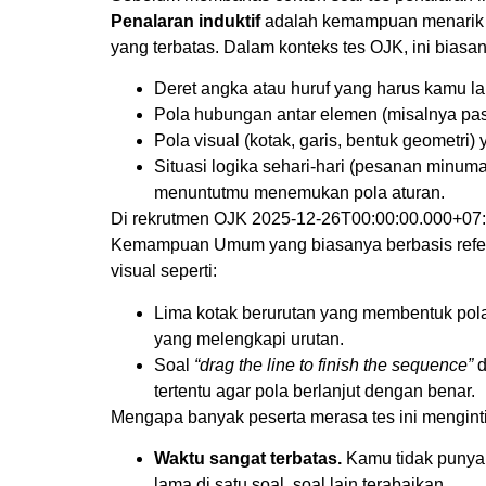
Penalaran induktif
adalah kemampuan menarik k
yang terbatas. Dalam konteks tes OJK, ini bias
Deret angka atau huruf yang harus kamu la
Pola hubungan antar elemen (misalnya pas
Pola visual (kotak, garis, bentuk geometri)
Situasi logika sehari-hari (pesanan minuma
menuntutmu menemukan pola aturan.
Di rekrutmen OJK 2025-12-26T00:00:00.000+07:00
Kemampuan Umum yang biasanya berbasis refere
visual seperti:
Lima kotak berurutan yang membentuk pola 
yang melengkapi urutan.
Soal
“drag the line to finish the sequence”
d
tertentu agar pola berlanjut dengan benar.
Mengapa banyak peserta merasa tes ini mengint
Waktu sangat terbatas.
Kamu tidak punya 
lama di satu soal, soal lain terabaikan.