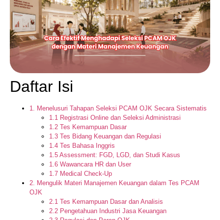
Daftar Isi
1. Menelusuri Tahapan Seleksi PCAM OJK Secara Sistematis
1.1 Registrasi Online dan Seleksi Administrasi
1.2 Tes Kemampuan Dasar
1.3 Tes Bidang Keuangan dan Regulasi
1.4 Tes Bahasa Inggris
1.5 Assessment: FGD, LGD, dan Studi Kasus
1.6 Wawancara HR dan User
1.7 Medical Check-Up
2. Mengulik Materi Manajemen Keuangan dalam Tes PCAM
OJK
2.1 Tes Kemampuan Dasar dan Analisis
2.2 Pengetahuan Industri Jasa Keuangan