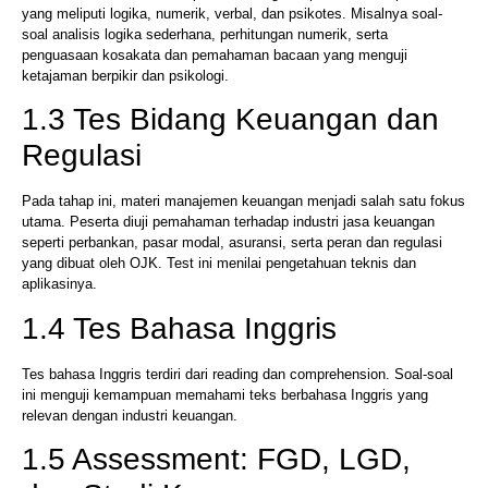
yang meliputi logika, numerik, verbal, dan psikotes. Misalnya soal-
soal analisis logika sederhana, perhitungan numerik, serta
penguasaan kosakata dan pemahaman bacaan yang menguji
ketajaman berpikir dan psikologi.
1.3 Tes Bidang Keuangan dan
Regulasi
Pada tahap ini, materi manajemen keuangan menjadi salah satu fokus
utama. Peserta diuji pemahaman terhadap industri jasa keuangan
seperti perbankan, pasar modal, asuransi, serta peran dan regulasi
yang dibuat oleh OJK. Test ini menilai pengetahuan teknis dan
aplikasinya.
1.4 Tes Bahasa Inggris
Tes bahasa Inggris terdiri dari reading dan comprehension. Soal-soal
ini menguji kemampuan memahami teks berbahasa Inggris yang
relevan dengan industri keuangan.
1.5 Assessment: FGD, LGD,