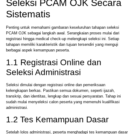
Seleksi PCAM OJK Secara
Sistematis
Penting untuk memahami gambaran keseluruhan tahapan seleksi
PCAM OJK sebagai langkah awal. Serangkaian proses mulai dari
registrasi hingga medical check-up melengkapi seleksi ini. Setiap
tahapan memiliki karakteristik dan tujuan tersendiri yang menguji
berbagai aspek kemampuan peserta.
1.1 Registrasi Online dan
Seleksi Administrasi
Seleksi dimulai dengan registrasi online dan pemeriksaan
kelengkapan berkas. Pastikan semua dokumen, seperti ijazah,
transkrip, dan identitas, lengkap dan sesuai persyaratan. Tahap ini
sudah mulai menyeleksi calon peserta yang memenuhi kualifikasi
administrasi.
1.2 Tes Kemampuan Dasar
Setelah lolos administrasi, peserta menghadapi tes kemampuan dasar