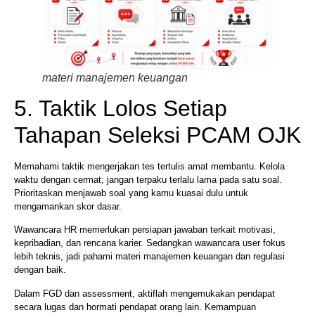
materi manajemen keuangan
5. Taktik Lolos Setiap
Tahapan Seleksi PCAM OJK
Memahami taktik mengerjakan tes tertulis amat membantu. Kelola
waktu dengan cermat; jangan terpaku terlalu lama pada satu soal.
Prioritaskan menjawab soal yang kamu kuasai dulu untuk
mengamankan skor dasar.
Wawancara HR memerlukan persiapan jawaban terkait motivasi,
kepribadian, dan rencana karier. Sedangkan wawancara user fokus
lebih teknis, jadi pahami materi manajemen keuangan dan regulasi
dengan baik.
Dalam FGD dan assessment, aktiflah mengemukakan pendapat
secara lugas dan hormati pendapat orang lain. Kemampuan