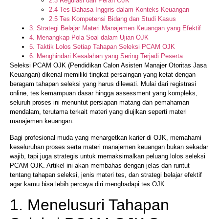
2.3 Regulasi dan Peran OJK
2.4 Tes Bahasa Inggris dalam Konteks Keuangan
2.5 Tes Kompetensi Bidang dan Studi Kasus
3. Strategi Belajar Materi Manajemen Keuangan yang Efektif
4. Menangkap Pola Soal dalam Ujian OJK
5. Taktik Lolos Setiap Tahapan Seleksi PCAM OJK
6. Menghindari Kesalahan yang Sering Terjadi Peserta
Seleksi PCAM OJK (Pendidikan Calon Asisten Manajer Otoritas Jasa
Keuangan) dikenal memiliki tingkat persaingan yang ketat dengan
beragam tahapan seleksi yang harus dilewati. Mulai dari registrasi
online, tes kemampuan dasar hingga assessment yang kompleks,
seluruh proses ini menuntut persiapan matang dan pemahaman
mendalam, terutama terkait materi yang diujikan seperti materi
manajemen keuangan.
Bagi profesional muda yang menargetkan karier di OJK, memahami
keseluruhan proses serta materi manajemen keuangan bukan sekadar
wajib, tapi juga strategis untuk memaksimalkan peluang lolos seleksi
PCAM OJK. Artikel ini akan membahas dengan jelas dan runtut
tentang tahapan seleksi, jenis materi tes, dan strategi belajar efektif
agar kamu bisa lebih percaya diri menghadapi tes OJK.
1. Menelusuri Tahapan