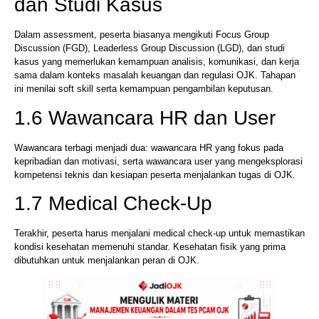
dan Studi Kasus
Dalam assessment, peserta biasanya mengikuti Focus Group
Discussion (FGD), Leaderless Group Discussion (LGD), dan studi
kasus yang memerlukan kemampuan analisis, komunikasi, dan kerja
sama dalam konteks masalah keuangan dan regulasi OJK. Tahapan
ini menilai soft skill serta kemampuan pengambilan keputusan.
1.6 Wawancara HR dan User
Wawancara terbagi menjadi dua: wawancara HR yang fokus pada
kepribadian dan motivasi, serta wawancara user yang mengeksplorasi
kompetensi teknis dan kesiapan peserta menjalankan tugas di OJK.
1.7 Medical Check-Up
Terakhir, peserta harus menjalani medical check-up untuk memastikan
kondisi kesehatan memenuhi standar. Kesehatan fisik yang prima
dibutuhkan untuk menjalankan peran di OJK.