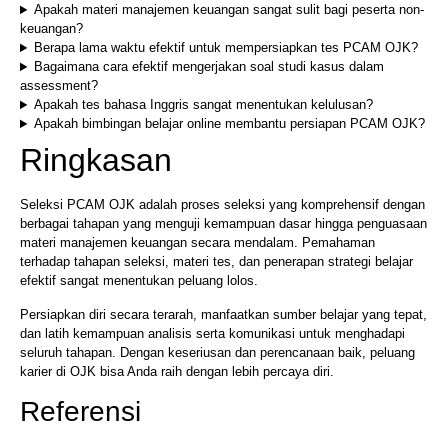
Apakah materi manajemen keuangan sangat sulit bagi peserta non-
keuangan?
Berapa lama waktu efektif untuk mempersiapkan tes PCAM OJK?
Bagaimana cara efektif mengerjakan soal studi kasus dalam
assessment?
Apakah tes bahasa Inggris sangat menentukan kelulusan?
Apakah bimbingan belajar online membantu persiapan PCAM OJK?
Ringkasan
Seleksi PCAM OJK adalah proses seleksi yang komprehensif dengan
berbagai tahapan yang menguji kemampuan dasar hingga penguasaan
materi manajemen keuangan secara mendalam. Pemahaman
terhadap tahapan seleksi, materi tes, dan penerapan strategi belajar
efektif sangat menentukan peluang lolos.
Persiapkan diri secara terarah, manfaatkan sumber belajar yang tepat,
dan latih kemampuan analisis serta komunikasi untuk menghadapi
seluruh tahapan. Dengan keseriusan dan perencanaan baik, peluang
karier di OJK bisa Anda raih dengan lebih percaya diri.
Referensi