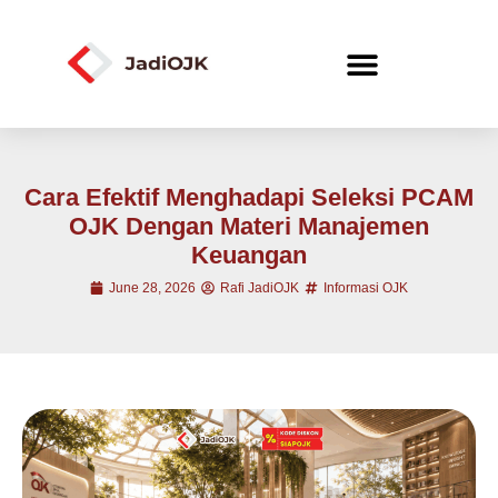
Cara Efektif Menghadapi Seleksi PCAM
OJK Dengan Materi Manajemen
Keuangan
June 28, 2026
Rafi JadiOJK
Informasi OJK