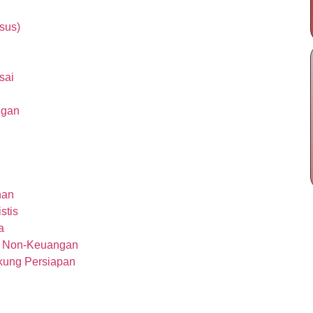
sus)
sai
ngan
han
stis
a
i Non-Keuangan
kung Persiapan